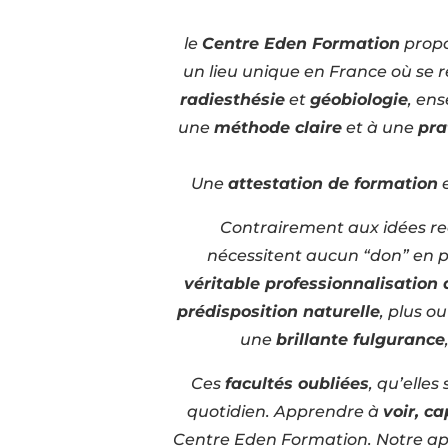
le
Centre Eden Formation
prop
un lieu unique en France où se 
radiesthésie
et
géobiologie
, en
une
méthode claire
et à une
pra
Une
attestation de formation
e
Contrairement aux idées reç
nécessitent aucun “don” en pa
véritable professionnalisation 
prédisposition naturelle
, plus o
une
brillante fulgurance
Ces
facultés oubliées
, qu’elles
quotidien. Apprendre à
voir, ca
Centre Eden Formation. Notre a