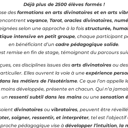
Déjà plus de 2500 élèves formés !
ose des
formations en arts divinatoires et en arts vib
rencontrent
voyance
,
Tarot
,
oracles divinatoires
,
numé
seignées selon une approche à la fois
structurée, humai
tique intensive en petit groupe
, chaque participant p
en bénéficiant d’un
cadre pédagogique solide
.
st remise en fin de stage, témoignant du parcours sui
ues, ces disciplines issues des
arts divinatoires
ou de
rticulier. Elles ouvrent la voie à une
expérience perso
dans les métiers de l’ésotérisme
. Ce que l’on appelle l
u moins développée, présente en chacun. Qui n’a jamai
, un
ressenti subtil dans les mains
ou une
sensation 
 soient
divinatoires
ou
vibratoires
, peuvent être réveill
pter, soigner, ressentir, et interpréter
, tel est l’object
pproche pédagogique vise à
développer l’intuition
,
la 