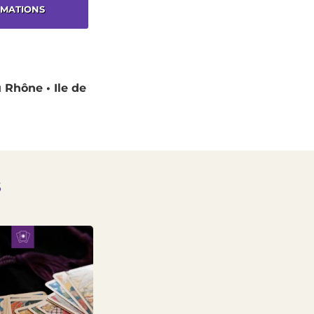
RMATIONS
 Rhône • Ile de
s