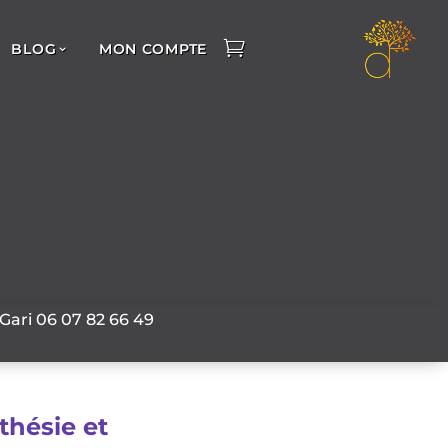
BLOG
MON COMPTE
 Gari
06 07 82 66 49
thésie et