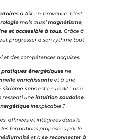
ratoires
à Aix-en-Provence. C’est
rologie
mais aussi
magnétisme
,
ne et accessible à tous
. Grâce à
eut progresser à son rythme tout
vi et des compétences acquises.
s
pratiques énergétiques
ne
nnelle enrichissante
et à une
e
sixième sens
est en réalité une
s ressenti une
intuition soudaine
,
énergétique
inexplicable ?
ées, affinées et intégrées dans le
if des formations proposées par le
médiumnité
et à
se reconnecter à