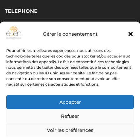
TELEPHONE
Vérone GARNIER :
06 31 38 37 62
Gérer le consentement
Yoan GARI :
06 07 82 66 49
Pour offrir les meilleures expériences, nous utilisons des
EMAIL
technologies telles que les cookies pour stocker et/ou accéder aux
informations des appareils. Le fait de consentir à ces technologies
oracledeverone@gmail.com
nous permettra de traiter des données telles que le comportement
de navigation ou les ID uniques sur ce site. Le fait de ne pas
yoan.gari@gmail.com
consentir ou de retirer son consentement peut avoir un effet
négatif sur certaines caractéristiques et fonctions.
centre.eden.formation@gmail.com
SIRET V. Garnier : 498 017 490 00034 • SIRET Y. GARI : 812 584
Accepter
951 00014
Refuser
© 2026 Centre EDEN Formation. Tous droits réservés.
CGV.
Voir les préférences
Mentions légales.
Confidentialité.