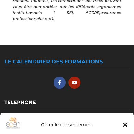
métiers. Toutefois, les certifications délivrées peuvent
vous être demandées par les différents organismes
institutionnels ( RSI, ACCRE,assurance
professionnelle etc.).
LE CALENDRIER DES FORMATIONS
TELEPHONE
Vérone GARNIER :
06 31 38 37 62
Gérer le consentement
Yoan GARI :
06 07 82 66 49