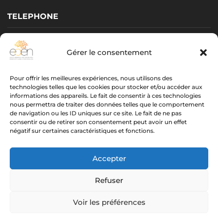
TELEPHONE
Vérone GARNIER :
06 31 38 37 62
Gérer le consentement
Yoan GARI :
06 07 82 66 49
Pour offrir les meilleures expériences, nous utilisons des
EMAIL
technologies telles que les cookies pour stocker et/ou accéder aux
informations des appareils. Le fait de consentir à ces technologies
oracledeverone@gmail.com
nous permettra de traiter des données telles que le comportement
de navigation ou les ID uniques sur ce site. Le fait de ne pas
yoan.gari@gmail.com
consentir ou de retirer son consentement peut avoir un effet
négatif sur certaines caractéristiques et fonctions.
centre.eden.formation@gmail.com
SIRET V. Garnier : 498 017 490 00034 • SIRET Y. GARI : 812 584
Accepter
951 00014
Refuser
© 2026 Centre EDEN Formation. Tous droits réservés.
CGV.
Voir les préférences
Mentions légales.
Confidentialité.