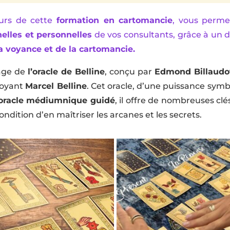
urs de cette
formation en cartomancie
, vous perme
elles et personnelles
de vos consultants, grâce à un d
la voyance et de la cartomancie.
sage de
l’oracle de Belline
, conçu par
Edmond Billaudo
 voyant
Marcel Belline
. Cet oracle, d’une puissance sym
oracle médiumnique guidé
, il offre de nombreuses cl
ndition d’en maîtriser les arcanes et les secrets.