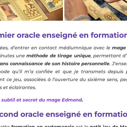
emier oracle enseigné en formatio
nnées, d’entrer en contact médiumnique avec le
mage
minutes une
méthode de tirage unique
, permettant d’
sans connaissance de son histoire personnelle
. J’ens
éthode qu’il m’a confiée et que je transmets depuis
 ce jeu, associées à l’ouverture du sixième sens, pe
 et éclairantes.
rs subtil et secret du mage Edmond
.
cond oracle enseigné en formati
cette
formation en cartomancie
est le
petit jeu de M