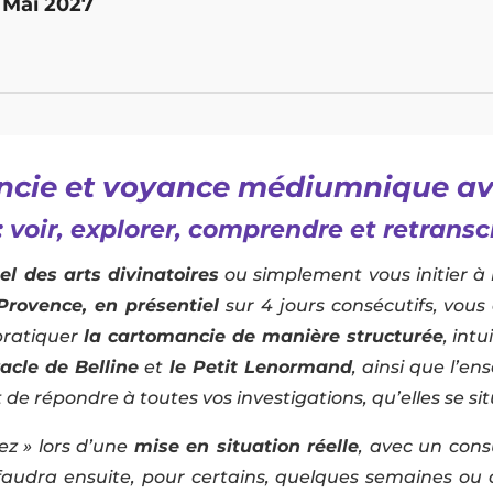
 Mai 2027
cie et voyance médiumnique ave
voir, explorer, comprendre et retransc
el des arts divinatoires
ou simplement vous initier à
Provence, en présentiel
sur 4 jours consécutifs, vou
pratiquer
la cartomancie de manière structurée
, int
racle de Belline
et
le Petit Lenormand
, ainsi que l’e
 répondre à toutes vos investigations, qu’elles se sit
ez » lors d’une
mise en situation réelle
, avec un cons
 faudra ensuite, pour certains, quelques semaines ou 